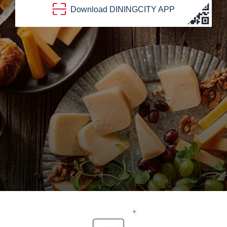
Download
DINING
CITY
APP