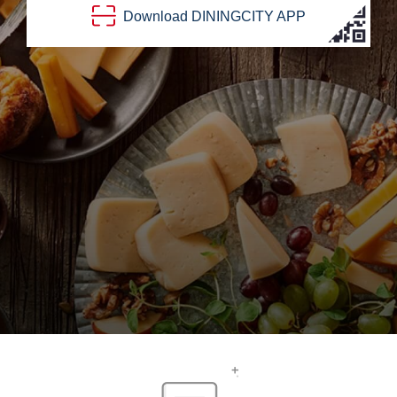
Download
DINING
CITY
APP